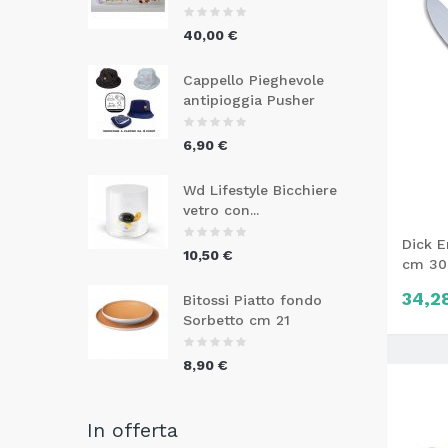
40,00 €
Cappello Pieghevole
antipioggia Pusher
6,90 €
Wd Lifestyle Bicchiere
vetro con...
Dick E
10,50 €
cm 30
34,2
Bitossi Piatto fondo
Sorbetto cm 21
8,90 €
In offerta