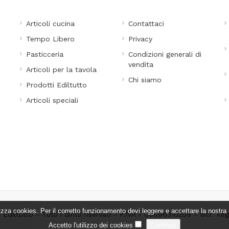
Articoli cucina
Contattaci
Tempo Libero
Privacy
Pasticceria
Condizioni generali di
vendita
Articoli per la tavola
Chi siamo
Prodotti Ediltutto
Articoli speciali
lizza cookies. Per il corretto funzionamento devi leggere e accettare la nostra
diltutto - Tutti i diritti riservati - P.IVA - 00696310259 - Iscr. Re
Accetto l'utilizzo dei cookies