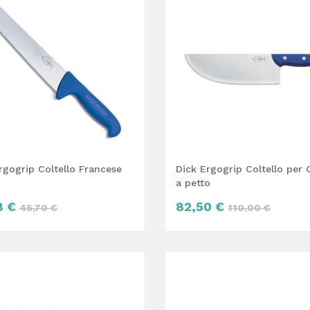
rgogrip Coltello Francese
Dick Ergogrip Coltello per 
a petto
8 €
82,50 €
45,70 €
110,00 €