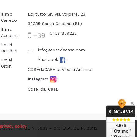
Il mio
Ediltutto Srl Via Volpere, 23
Carrello
32035 Santa Giustina (BL)
Il mio
0437 859222
+39
Account
I miei
info@cosedacasa.com
Desideri
:
Facebook
:
I miei
Ordini
COSEdaCASA di Vieceli Arianna
Instagram
:
Cose_da_Casa
KING-AVIS
4.9 / 5
privacy policy
.
g. Soc. Trib. BL N. 5963 – C.C.I.A.A. BL N. 66112
“Ottimo”
102 opinioni