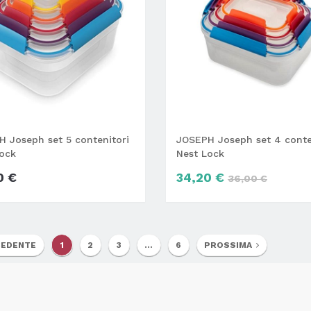
 Joseph set 5 contenitori
JOSEPH Joseph set 4 conte
ock
Nest Lock
0 €
34,20 €
36,00 €
EDENTE
1
2
3
...
6
PROSSIMA