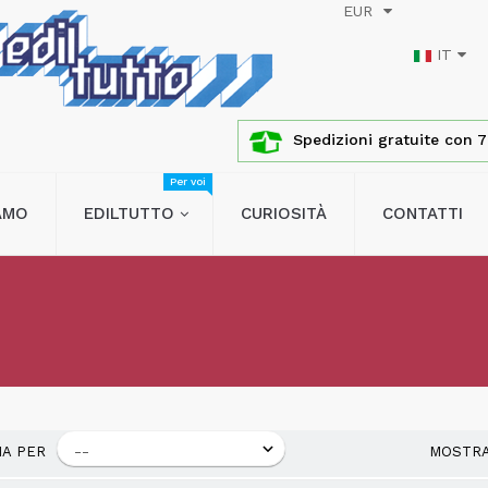
EUR
IT
Spedizioni gratuite con 76
Per voi
IAMO
EDILTUTTO
CURIOSITÀ
CONTATTI
NA PER
MOSTR