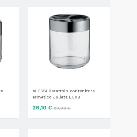
re
ALESSI Barattolo contenitore
ermetico Julieta LC08
26,10 €
29,00 €