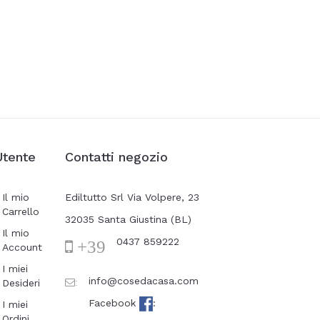
Utente
Contatti negozio
Il mio
Ediltutto Srl Via Volpere, 23
Carrello
32035 Santa Giustina (BL)
Il mio
0437 859222
+39
Account
I miei
info@cosedacasa.com
Desideri
:
Facebook
:
I miei
Ordini