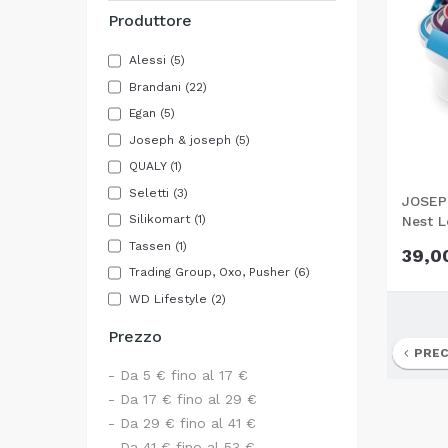
Produttore
Alessi
(5)
Brandani
(22)
Egan
(5)
Joseph & joseph
(5)
QUALY
(1)
Seletti
(3)
JOSEPH
Silikomart
(1)
Nest L
Tassen
(1)
39,0
Trading Group, Oxo, Pusher
(6)
WD Lifestyle
(2)
Prezzo
PREC
- Da 5 € fino al 17 €
- Da 17 € fino al 29 €
- Da 29 € fino al 41 €
- Da 41 € fino al 53 €