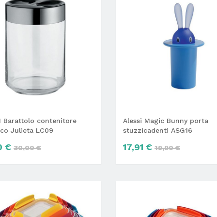
 Barattolo contenitore
Alessi Magic Bunny porta
co Julieta LC09
stuzzicadenti ASG16
0 €
17,91 €
30,00 €
19,90 €