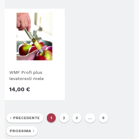
WMF Profi plus
levatorsoli mele
14,00 €
PRECEDENTE
1
2
3
...
9
PROSSIMA