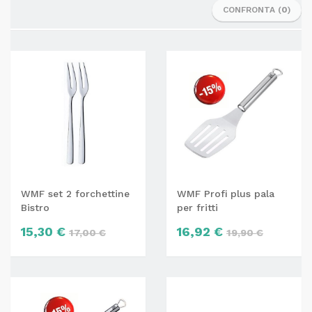
CONFRONTA (
0
)
WMF set 2 forchettine
WMF Profi plus pala
Bistro
per fritti
15,30 €
16,92 €
17,00 €
19,90 €