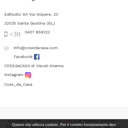
Ediltutto Srl Via Volpere, 23
32035 Santa Giustina (BL)
0437 859222
+39
info@cosedacasa.com
:
Facebook
:
COSEdaCASA di Vieceli Arianna
Instagram
:
Cose_da_Casa
Copyright © 2016 -
Cose da Casa
è un marchio Ediltutto -
Questo sito utilizza cookies. Per il corretto funzionamento devi
Tutti i diritti riservati - P.IVA - 00696310259 - Iscr. Reg. Soc.