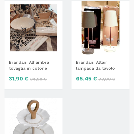
Brandani Alhambra
Brandani Altair
tovaglia in cotone
lampada da tavolo
antimacchia
senza fili
31,90 €
65,45 €
34,90 €
77,00 €
idrorepellente