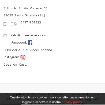
Ediltutto Srl Via Volpere, 23
32035 Santa Giustina (BL)
0437 859222
+39
info@cosedacasa.com
:
Facebook
:
COSEdaCASA di Vieceli Arianna
Instagram
:
Cose_da_Casa
Copyright © 2016 -
Cose da Casa
è un marchio Ediltutto -
Questo sito utilizza cookies. Per il corretto funzionamento devi
Tutti i diritti riservati - P.IVA - 00696310259 - Iscr. Reg. Soc.
leggere e accettare la nostra
privacy policy
.
Trib. BL N. 5963 – C.C.I.A.A. BL N. 66112