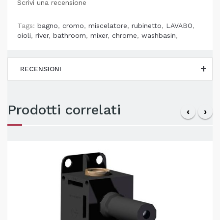
Scrivi una recensione
Tags:
bagno
,
cromo
,
miscelatore
,
rubinetto
,
LAVABO
,
oioli
,
river
,
bathroom
,
mixer
,
chrome
,
washbasin
,
RECENSIONI
Prodotti correlati
‹
›