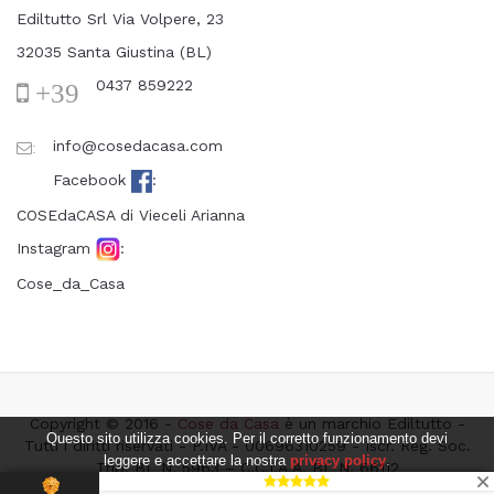
Ediltutto Srl Via Volpere, 23
32035 Santa Giustina (BL)
0437 859222
+39
info@cosedacasa.com
:
Facebook
:
COSEdaCASA di Vieceli Arianna
Instagram
:
Cose_da_Casa
Copyright © 2016 -
Cose da Casa
è un marchio Ediltutto -
Questo sito utilizza cookies. Per il corretto funzionamento devi
Tutti i diritti riservati - P.IVA - 00696310259 - Iscr. Reg. Soc.
leggere e accettare la nostra
privacy policy
.
Trib. BL N. 5963 – C.C.I.A.A. BL N. 66112
Accetto l'utilizzo dei cookies