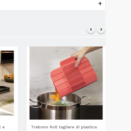
‹
›
t e
Trebonn Roll tagliere di plastica
Trebo