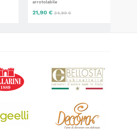
arrotolabile
Medi
21,90 €
25,
24,90 €