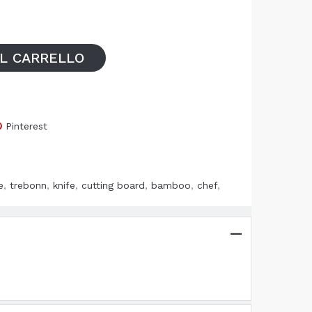
AL CARRELLO
Pinterest
e
,
trebonn
,
knife
,
cutting board
,
bamboo
,
chef
,