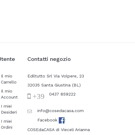
Utente
Contatti negozio
Il mio
Ediltutto Srl Via Volpere, 23
Carrello
32035 Santa Giustina (BL)
Il mio
0437 859222
+39
Account
I miei
info@cosedacasa.com
:
Desideri
Facebook
:
I miei
Ordini
COSEdaCASA di Vieceli Arianna