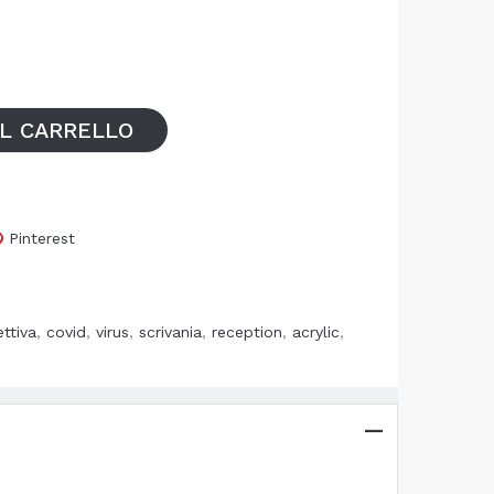
AL CARRELLO
Pinterest
ettiva
,
covid
,
virus
,
scrivania
,
reception
,
acrylic
,