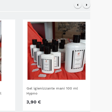
‹
›
Gel igienizzante mani 100 ml
Gel i
l
Hypno
Hypn
3,90 €
9,90