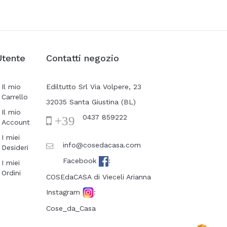
Utente
Contatti negozio
Il mio
Ediltutto Srl Via Volpere, 23
Carrello
32035 Santa Giustina (BL)
Il mio
0437 859222
+39
Account
I miei
info@cosedacasa.com
:
Desideri
Facebook
:
I miei
Ordini
COSEdaCASA di Vieceli Arianna
Instagram
:
Cose_da_Casa