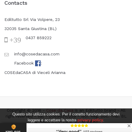
Contacts
Ediltutto Srl Via Volpere, 23
32035 Santa Giustina (BL)
0437 859222
+39
info@cosedacasa.com
:
Facebook
:
COSEdaCASA di Vieceli Arianna
Copyright © 2016 -
Cose da Casa
is an Ediltutto brand - All
Questo sito utilizza cookies. Per il corretto funzionamento devi
right reserved - vat - 00696310259 - Iscr. Reg. Soc. Trib. BL
leggere e accettare la nostra
privacy policy
.
N. 5963 – C.C.I.A.A. BL N. 66112
Accetto l'utilizzo dei cookies
“Very good”
102 reviews